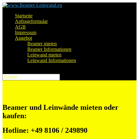
Startseite
Anfrageformular
AGB
Impressum
Angebot
Beamer mieten
Beamer Informationen
Leinwand mieten
Leinwand Informationen
Seite auswählen
Beamer und Leinwände mieten oder
kaufen:
Hotline: +49 8106 / 249890