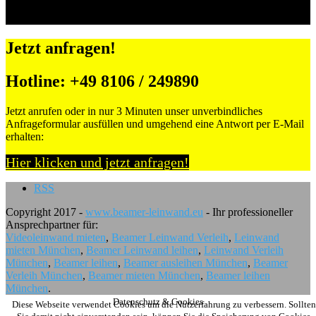
Jetzt anfragen!
Hotline: +49 8106 / 249890
Jetzt anrufen oder in nur 3 Minuten unser unverbindliches
Anfrageformular ausfüllen und umgehend eine Antwort per E-Mail
erhalten:
Hier klicken und jetzt anfragen!
RSS
Copyright 2017 -
www.beamer-leinwand.eu
- Ihr professioneller
Ansprechpartner für:
Videoleinwand mieten
,
Beamer Leinwand Verleih
,
Leinwand
mieten München
,
Beamer Leinwand leihen
,
Leinwand Verleih
München
,
Beamer leihen
,
Beamer ausleihen München
,
Beamer
Verleih München
,
Beamer mieten München
,
Beamer leihen
München
.
Datenschutz & Cookies
Diese Webseite verwendet Cookies um die Nutzerfahrung zu verbessern. Sollten