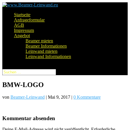
Startseite
Anfrageformular
AGB
Impressum
Angebot
Beamer mieten
Beamer Informationen
Leinwand mieten
Leinwand Informationen
Seite auswählen
BMW-LOGO
von
Beamer-Leinwand
|
Mai 9, 2017
|
0 Kommentare
Kommentar absenden
Deine E-Mail-Adresse wird nicht veröffentlicht.
Erforderliche