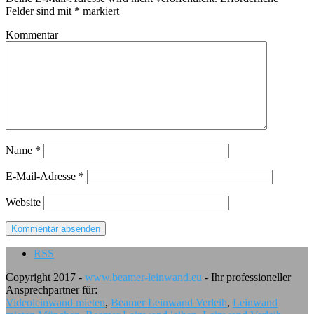
Felder sind mit
*
markiert
Kommentar
Name
*
E-Mail-Adresse
*
Website
RSS
Copyright 2017 -
www.beamer-leinwand.eu
- Ihr professioneller
Ansprechpartner für:
Videoleinwand mieten
,
Beamer Leinwand Verleih
,
Leinwand